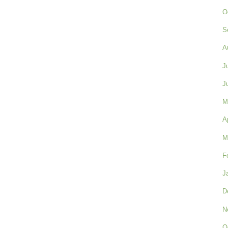
O
S
A
J
J
M
A
M
F
J
D
N
O