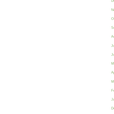
D
N
O
S
A
J
J
M
A
M
F
J
D