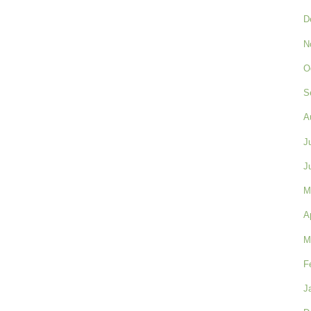
D
N
O
S
A
J
J
M
A
M
F
J