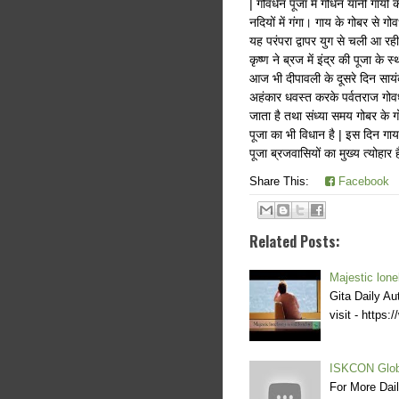
| गोवर्धन पूजा में गोधन यानी गायों
नदियों में गंगा। गाय के गोबर से
यह परंपरा द्वापर युग से चली आ रही 
कृष्ण ने ब्रज में इंद्र की पूजा क
आज भी दीपावली के दूसरे दिन सायंक
अहंकार धवस्त करके पर्वतराज गोवर
जाता है तथा संध्या समय गोबर के गो
पूजा का भी विधान है | इस दिन गाय
पूजा ब्रजवासियों का मुख्य त्योहार ह
Share This:
Facebook
Related Posts:
Majestic lonel
Gita Daily Au
visit - http
ISKCON Glob
For More Dai