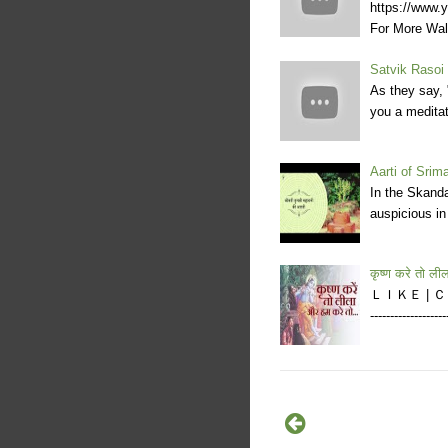
https://www
For More Wal
Satvik Rasoi 
As they say, 
you a medita
Aarti of Srim
In the Skanda
auspicious in
कृष्ण करे तो ली
ＬＩＫＥ | ＣＯＭ
---------------