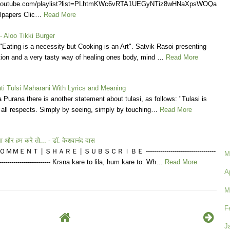
.youtube.com/playlist?list=PLhtmKWc6vRTA1UEGyNTiz8wHNaXpsWOQa
lpapers Clic…
Read More
- Aloo Tikki Burger
"Eating is a necessity but Cooking is an Art". Satvik Rasoi presenting
tion and a very tasty way of healing ones body, mind …
Read More
ati Tulsi Maharani With Lyrics and Meaning
 Purana there is another statement about tulasi, as follows: "Tulasi is
 all respects. Simply by seeing, simply by touching…
Read More
ला और हम करे तो... - डॉ. केशवानंद दास
ＭＥＮＴ | ＳＨＡＲＥ | ＳＵＢＳＣＲＩＢＥ ----------------------------------
M
----------------------------- Krsna kare to lila, hum kare to: Wh…
Read More
A
M
F
J