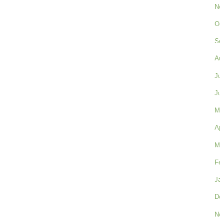
N
O
S
A
J
J
M
A
M
F
J
D
N