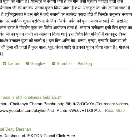
 की पूजा की जाती है। शास्त्रों में बताया गया है कि गाय उसी प्रकार पवित्र होती जैसे
 गोवर्धननाथ जी की बनाकर उनका पूजन किया जाता है तथा अन्नकूट का भोग लगाया जाता है.
है श्रीमद्भागवत में इस बारे में कई स्थानों पर उल्लेख प्राप्त होते हैं जिसके अनुसार भगवान
े स्थान पर कार्तिक शुक्ल प्रतिपदा के दिन गोवर्धन पर्वत की पूजा आरंभ करवाई थी. इसलिए
ाल ब्रज में गोवर्धन पूजा का विशेष आयोजन होता है. भगवान श्रीकृष्ण इसी दिन इन्द्र का
्धन जी का पूजन करने का आहवान किया था | इस विशेष दिन मन्दिरों में अन्नकूट किया
वर्धन बनाकर पूजा की जाती है | इस दिन अग्नि देव, वरुण, इन्द्र, इत्यादि देवताओं की
 की पूजा की जाती है फूल माला, धूप, चंदन आदि से इनका पूजन किया जाता है | गोवर्धन
ै |
Twitter
Google+
Stumble
Digg
iness is still loneliness Gita 16.14
thor - Chaitanya Charan Prabhu http://ift.tt/2kOGaYo (For recent videos,
s://www.youtube.com/playlist?list=PLhtmKWc6vRTD0HA3…
Read More
al Deity Darshan
ly Darshans of ISKCON Global Click Here