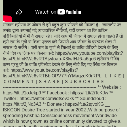
भगवान श्रीराम के जीवन से हमें बहुत कुछ सीखने को मिलता है। खासतौर पर
उनके द्वारा अपनाई गई व्यावहारिक नीतियां, यहीं कारण था कि कठिन
परिस्थितियों में भी वे सफल रहे। यदि आप भी जीवन में सफल होना चाहते हैं तो
श्री राम के गुणों से शिक्षा प्राप्त करें जिससे आप जीवन के प्रत्येक क्षेत्र में
सफल हो सकेंगे। श्री राम के गुणों से शिक्षाएं के बाकि वीडियो देखने के लिए
नीचे दिए गए लिंक पर क्लिक करें: https://www.youtube.com/playlist?
list=PLhtmKWc6vRTAjwloab-X3IwIHJ6-a6gc6 श्रीमान गोविंद
कृष्ण प्रभु जी के बाकि एपिसोड देखने के लिए नीचे दिए गए लिंक पर क्लिक
करें: https://www.youtube.com/playlist?
list=PLhtmKWc6vRTBbIOPV77hYMaqzcK0rRPLl ＬＩＫＥ |
ＣＯＭＭＥＮＴ | ＳＨＡＲＥ | ＳＵＢＳＣＲＩＢＥ ------------
------------------------------------------------------------------ ** Website :
https://ift.tt/1oJekp9 ** Facebook : https://ift.tt/2iTcKJw **
Twitter : https://twitter.com/idtsevaks ** Soundcloud :
https://ift.tt/2jNc3A3 ** Donate : https://ift.tt/2tqvoKG __
ISKCON Desire Tree started in year 2002 ,With purpose of
spreading Krishna Consciousness movement Worldwide
which is now grown as online community devoted to give a
warm and friendly environment for all people interested in