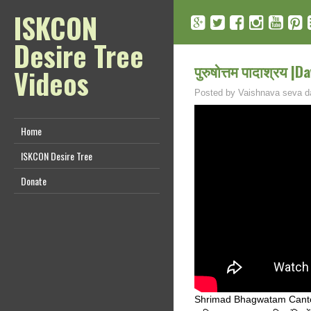
ISKCON
Desire Tree
पुरुषोत्तम पादाश्रय |
Videos
Posted by
Vaishnava seva d
Home
ISKCON Desire Tree
Donate
Shrimad Bhagwatam Canto 1, Ch