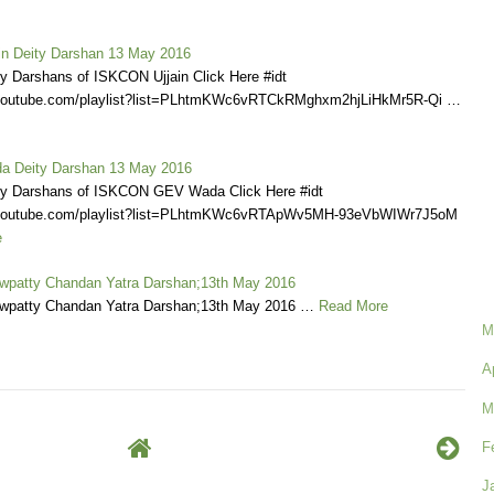
n Deity Darshan 13 May 2016
ly Darshans of ISKCON Ujjain Click Here #idt
.youtube.com/playlist?list=PLhtmKWc6vRTCkRMghxm2hjLiHkMr5R-Qi …
 Deity Darshan 13 May 2016
ly Darshans of ISKCON GEV Wada Click Here #idt
.youtube.com/playlist?list=PLhtmKWc6vRTApWv5MH-93eVbWIWr7J5oM
e
patty Chandan Yatra Darshan;13th May 2016
patty Chandan Yatra Darshan;13th May 2016 …
Read More
M
A
M
F
J