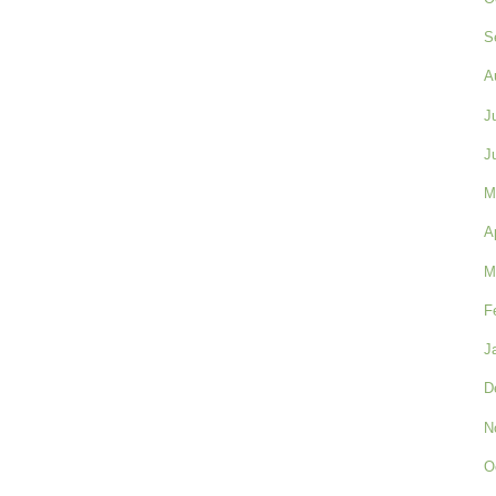
S
A
J
J
M
A
M
F
J
D
N
O