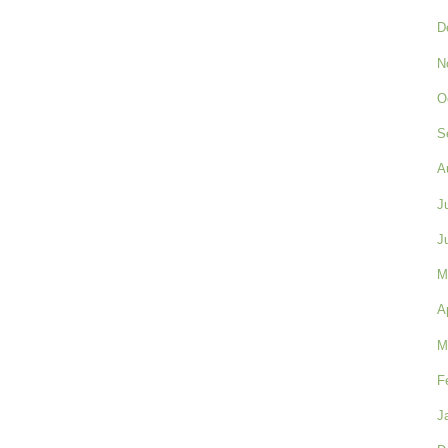
D
N
O
S
A
J
J
M
A
M
F
J