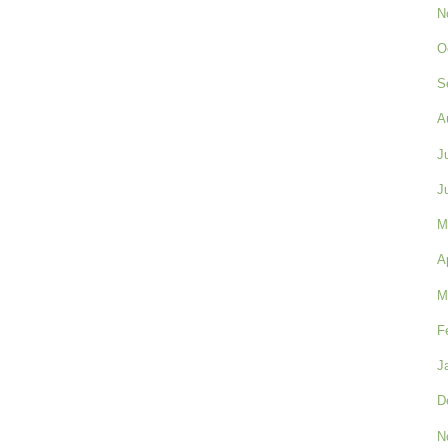
N
O
S
A
J
J
M
A
M
F
J
D
N