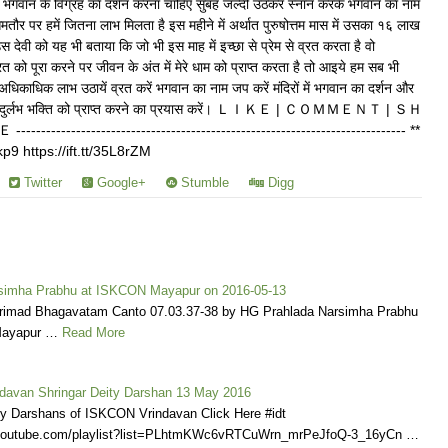
ें भगवान के विग्रह का दर्शन करना चाहिए सुबह जल्दी उठकर स्नान करके भगवान का नाम
ौर पर हमें जितना लाभ मिलता है इस महीने में अर्थात पुरुषोत्तम मास में उसका १६ लाख
देवी को यह भी बताया कि जो भी इस माह में इच्छा से प्रेम से व्रत करता है वो
ूरा करने पर जीवन के अंत में मेरे धाम को प्राप्त करता है तो आइये हम सब भी
धिकाधिक लाभ उठायें व्रत करें भगवान का नाम जप करें मंदिरों में भगवान का दर्शन और
की अति दुर्लभ भक्ति को प्राप्त करने का प्रयास करें। ＬＩＫＥ | ＣＯＭＭＥＮＴ | ＳＨ
------------------------------------------------------------------- **
ekp9 https://ift.tt/35L8rZM
Twitter
Google+
Stumble
Digg
simha Prabhu at ISKCON Mayapur on 2016-05-13
rimad Bhagavatam Canto 07.03.37-38 by HG Prahlada Narsimha Prabhu
Mayapur …
Read More
avan Shringar Deity Darshan 13 May 2016
ly Darshans of ISKCON Vrindavan Click Here #idt
.youtube.com/playlist?list=PLhtmKWc6vRTCuWrn_mrPeJfoQ-3_16yCn …