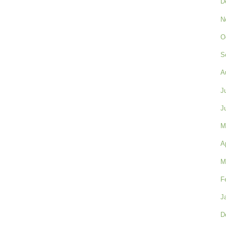
D
N
O
S
A
J
J
M
A
M
F
J
D