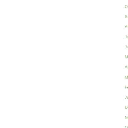
O
S
A
J
J
M
A
M
F
J
D
N
O