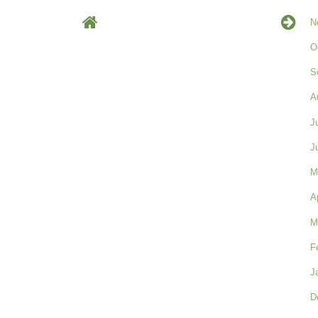
N
O
S
A
J
J
M
A
M
F
J
D