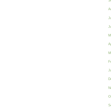
S
A
J
J
M
A
M
F
J
D
N
O
S