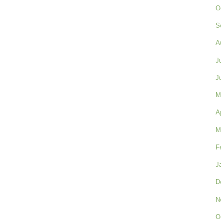
O
S
A
J
J
M
A
M
F
J
D
N
O