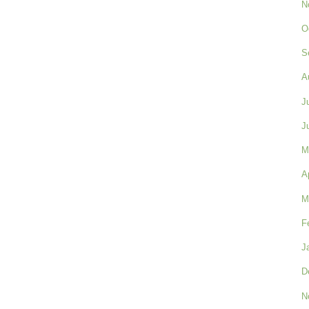
N
O
S
A
J
J
M
A
M
F
J
D
N