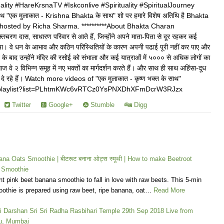
lity #HareKrsnaTV #Iskconlive #Spirituality #SpiritualJourney
थ "एक मुलाकात - Krishna Bhakta के साथ" शो पर हमारे विशेष अतिथि है Bhakta
hosted by Richa Sharma. **********About Bhakta Charan
भक्तचरण दास, साधारण परिवार से आते हैं, जिन्होंने अपने माता-पिता से दूर रहकर कई
किया। वे धन के आभाव और कठिन परिस्थितियों के कारण अपनी पढाई पूरी नहीं कर पाए और
ने के बाद उन्होंने मंदिर की रसोई को संभाला और कई यात्राओं में ५००० से अधिक लोगों का
वे २ विभिन्न समूह में नए भक्तों का मार्गदर्शन करते हैं। और साथ ही साथ अहिंसा-दूध
ाएं दे रहे हैं। Watch more videos of "एक मुलाकात - कृष्ण भक्त के साथ"
m/playlist?list=PLhtmKWc6vRTCz0YsPNXDhXFmDcrW3RJzx
Twitter
Google+
Stumble
Digg
na Oats Smoothie | बीटरूट बनाना ओट्स स्मूथी | How to make Beetroot
 Smoothie
ant pink beet banana smoothie to fall in love with raw beets. This 5-min
othie is prepared using raw beet, ripe banana, oat…
Read More
i Darshan Sri Sri Radha Rasbihari Temple 29th Sep 2018 Live from
u, Mumbai