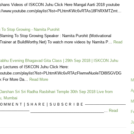
shans Videos of ISKCON Juhu Click Here Mangal Aarti 2018 youtube
tps://www.youtube.com/playlist?list=PLhtmKWc6vRTAs18FhRXMTZmt…
g To Stop Growing - Namita Purohit
 Blaming To Stop Growing Speaker : Namita Purohit (Motivational
Trainer at BuildWorthy.Net) To watch more videos by Namita P…
Read
rabhu Evening Bhagavad Gita Class | 29th Sep 2018 | ISKCON Juhu
ly Lectures of ISKCON Juhu Click Here:
.youtube.com/playlist?list=PLhtmKWc6vRTAzFlwmwNuoleTDl8I5GVDG
nk For More Da…
Read More
M
A
 Darshan Sri Sri Radha Rasbihari Temple 30th Sep 2018 Live from
u, Mumbai
M
ＭＥＮＴ | ＳＨＡＲＥ | ＳＵＢＳＣＲＩＢＥ ----------------------------------
------------------------------ ___________________________________…
Read
F
J
D