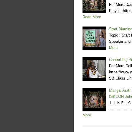
For More Dar
Playlist ht
Read More
Start Blamin
Topic : Start
Speaker and 
More
Chaturbhuj P
For More Dai
https://www
SB Class Li
Mangal Arati
ISKCON Juh
ＬＩＫＥ | ＣＯＭ
--------------
More