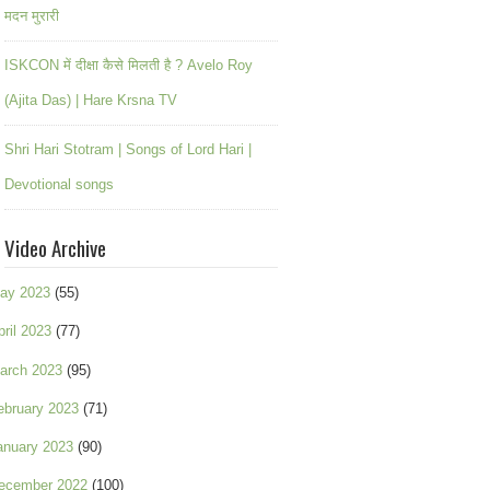
मदन मुरारी
ISKCON में दीक्षा कैसे मिलती है ? Avelo Roy
(Ajita Das) | Hare Krsna TV
Shri Hari Stotram | Songs of Lord Hari |
Devotional songs
Video Archive
ay 2023
(55)
pril 2023
(77)
arch 2023
(95)
ebruary 2023
(71)
anuary 2023
(90)
ecember 2022
(100)