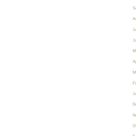
S
A
J
J
M
A
M
F
J
D
N
O