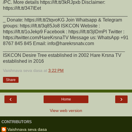
/PC. More details https://ift.tt/3kRJpxb Disclaimer:
https://ift.tt/347lEet
_______________________________________________
_ Donate: https://ift.tt/2tqvoKG Join Whatsapp & Telegram
groups: https://ift.tt/3q85Jo8 ISKCON Website :
https://ift.tt/1oJekp9 Facebook : https://ift.tt/3jlDmPl Twitter :
https://twitter.com/HareKrsnaTV Message us: WhatsApp +91
8767 845 845 Email: info@harekrsnatv.com
______________________________________________
ISKCON Desire Tree established in 2002 Hare Krsna TV
established in 2016
Vaishnava seva dasa
at
3:22 PM
Share
‹
›
Home
View web version
CONTRIBUTORS
Vaishnava seva dasa