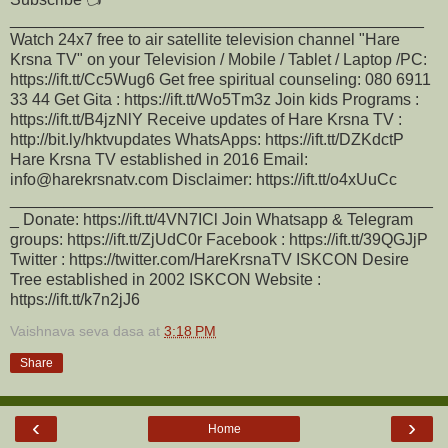
______________________________________________
Watch 24x7 free to air satellite television channel "Hare
Krsna TV" on your Television / Mobile / Tablet / Laptop /PC:
https://ift.tt/Cc5Wug6 Get free spiritual counseling: 080 6911
33 44 Get Gita : https://ift.tt/Wo5Tm3z Join kids Programs :
https://ift.tt/B4jzNlY Receive updates of Hare Krsna TV :
http://bit.ly/hktvupdates WhatsApps: https://ift.tt/DZKdctP
Hare Krsna TV established in 2016 Email:
info@harekrsnatv.com Disclaimer: https://ift.tt/o4xUuCc
_______________________________________________
_ Donate: https://ift.tt/4VN7ICl Join Whatsapp & Telegram
groups: https://ift.tt/ZjUdC0r Facebook : https://ift.tt/39QGJjP
Twitter : https://twitter.com/HareKrsnaTV ISKCON Desire
Tree established in 2002 ISKCON Website :
https://ift.tt/k7n2jJ6
Vaishnava seva dasa
at
3:18 PM
Share
‹
›
Home