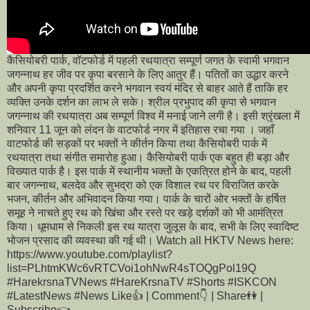
कैसियोबरी पार्क, वॉटफोर्ड में पहली रथयात्रा सम्पूर्ण जगत के स्वामी भगवान
जगन्नाथ हर जीव पर कृपा बरसाने के लिए आतुर हैं। पतितों का उद्धार करने
और अपनी कृपा प्रदर्शित करने भगवान स्वयं मंदिर से बाहर आते हैं ताकि हर
व्यक्ति उनके दर्शन का लाभ ले सके। श्रील प्रभुपाद की कृपा से भगवान
जगन्नाथ की रथयात्रा अब सम्पूर्ण विश्व में मनाई जाने लगी है। इसी श्रृंखला में
शनिवार 11 जून को लंदन के वाटफोर्ड नगर में इतिहास रचा गया । जहाँ
वाटफोर्ड की सड़कों पर भक्तों ने कीर्तन किया तथा कैसियोबरी पार्क में
रथयात्रा तथा संगीत समारोह हुआ। कैसियोबरी पार्क एक बहुत ही बड़ा और
विख्यात पार्क है। इस पार्क में स्थानीय भक्तों के एकत्रित होने के बाद, पहली
बार जगन्नाथ, बलदेव और सुभद्रा को एक विशाल रथ पर विराजित करके
भजन, कीर्तन और अभिवादन किया गया। पार्क के चारों ओर भक्तों के हर्षित
समूह ने नाचते हुए रथ को खिंचा और रस्ते पर खड़े दर्शकों को भी आमंत्रित
किया। धूमधाम से निकली इस रथ यात्रा जुलूस के बाद, सभी के लिए स्वादिष्ट
भोजन प्रसाद की व्यवस्था की गई थी। Watch all HKTV News here:
https://www.youtube.com/playlist?
list=PLhtmKWc6vRTCVoi1ohNwR4sTOQgPol19Q
#HarekrsnaTVNews #HareKrsnaTV #Shorts #ISKCON
#LatestNews #News Like👍 | Comment👇 | Share👫 |
Subscribe👈