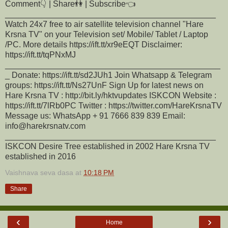
Comment👇 | Share👫 | Subscribe👈
______________________________________________
Watch 24x7 free to air satellite television channel "Hare
Krsna TV" on your Television set/ Mobile/ Tablet / Laptop
/PC. More details https://ift.tt/xr9eEQT Disclaimer:
https://ift.tt/tqPNxMJ
_______________________________________________
_ Donate: https://ift.tt/sd2JUh1 Join Whatsapp & Telegram
groups: https://ift.tt/Ns27UnF Sign Up for latest news on
Hare Krsna TV : http://bit.ly/hktvupdates ISKCON Website :
https://ift.tt/7lRb0PC Twitter : https://twitter.com/HareKrsnaTV
Message us: WhatsApp + 91 7666 839 839 Email:
info@harekrsnatv.com
______________________________________________
ISKCON Desire Tree established in 2002 Hare Krsna TV
established in 2016
Vaishnava seva dasa
at
10:18 PM
Share
‹
›
Home