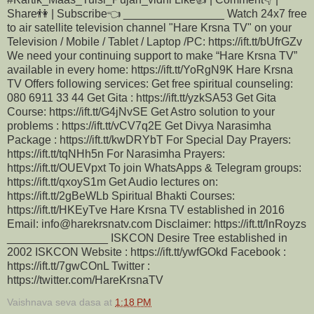
Share👫 | Subscribe👈 ________________ Watch 24x7 free
to air satellite television channel "Hare Krsna TV" on your
Television / Mobile / Tablet / Laptop /PC: https://ift.tt/bUfrGZv
We need your continuing support to make “Hare Krsna TV”
available in every home: https://ift.tt/YoRgN9K Hare Krsna
TV Offers following services: Get free spiritual counseling:
080 6911 33 44 Get Gita : https://ift.tt/yzkSA53 Get Gita
Course: https://ift.tt/G4jNvSE Get Astro solution to your
problems : https://ift.tt/vCV7q2E Get Divya Narasimha
Package : https://ift.tt/kwDRYbT For Special Day Prayers:
https://ift.tt/tqNHh5n For Narasimha Prayers:
https://ift.tt/OUEVpxt To join WhatsApps & Telegram groups:
https://ift.tt/qxoyS1m Get Audio lectures on:
https://ift.tt/2gBeWLb Spiritual Bhakti Courses:
https://ift.tt/HKEyTve Hare Krsna TV established in 2016
Email: info@harekrsnatv.com Disclaimer: https://ift.tt/lnRoyzs
________________ ISKCON Desire Tree established in
2002 ISKCON Website : https://ift.tt/ywfGOkd Facebook :
https://ift.tt/7gwCOnL Twitter :
https://twitter.com/HareKrsnaTV
Vaishnava seva dasa
at
1:18 PM