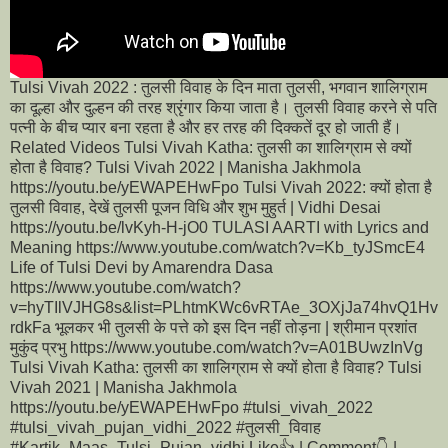
Tulsi Vivah 2022 : तुलसी विवाह के दिन माता तुलसी, भगवान शालिग्राम
का दूल्हा और दुल्हन की तरह श्रृंगार किया जाता है। तुलसी विवाह करने से पति
पत्नी के बीच प्यार बना रहता है और हर तरह की दिक्कतें दूर हो जाती हैं।
Related Videos Tulsi Vivah Katha: तुलसी का शालिग्राम से क्यों
होता है विवाह? Tulsi Vivah 2022 | Manisha Jakhmola
https://youtu.be/yEWAPEHwFpo Tulsi Vivah 2022: क्यों होता है
तुलसी विवाह, देखें तुलसी पूजन विधि और शुभ मुहुर्त | Vidhi Desai
https://youtu.be/lvKyh-H-jO0 TULASI AARTI with Lyrics and
Meaning https://www.youtube.com/watch?v=Kb_tyJSmcE4
Life of Tulsi Devi by Amarendra Dasa
https://www.youtube.com/watch?
v=hyTIlVJHG8s&list=PLhtmKWc6vRTAe_3OXjJa74hvQ1Hv
rdkFa भूलकर भी तुलसी के पत्ते को इस दिन नहीं तोड़ना | श्रीमान प्रशांत
मुकुंद प्रभु https://www.youtube.com/watch?v=A01BUwzInVg
Tulsi Vivah Katha: तुलसी का शालिग्राम से क्यों होता है विवाह? Tulsi
Vivah 2021 | Manisha Jakhmola
https://youtu.be/yEWAPEHwFpo #tulsi_vivah_2022
#tulsi_vivah_pujan_vidhi_2022 #तुलसी_विवाह
#Kartik_Maas_Tulsi_Pujan_vidhi Like👍 | Comment👇 |