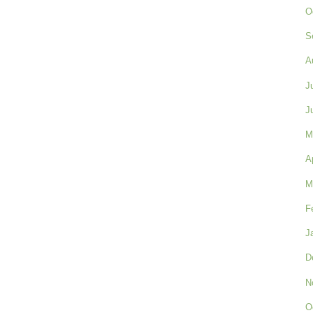
O
S
A
J
J
M
A
M
F
J
D
N
O