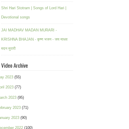
Shri Hari Stotram | Songs of Lord Hari |
Devotional songs
JAI MADHAV MADAN MURARI -
KRISHNA BHAJAN - कृष्ण भजन - जय माधव
मदन मुरारी
Video Archive
ay 2023
(55)
pril 2023
(77)
arch 2023
(95)
ebruary 2023
(71)
anuary 2023
(90)
ecember 2022
(100)