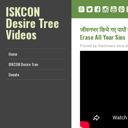
ISKCON
Desire Tree
जीवनभर किये गए पापों क
Videos
Erase All Your Sins
Posted by
Vaishnava seva d
Home
ISKCON Desire Tree
Donate