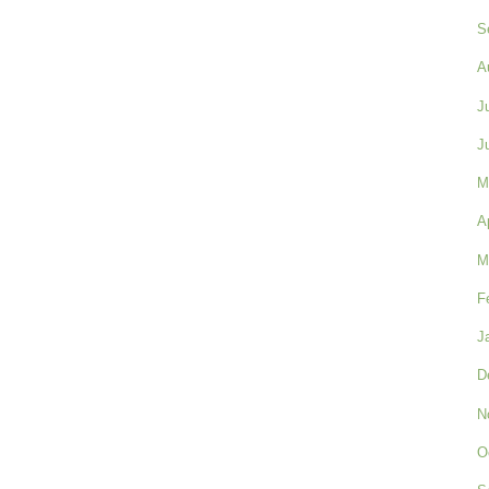
S
A
J
J
M
A
M
F
J
D
N
O