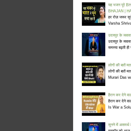
यह भजन पूरे 
BHAJAN | H
हर रोज़ जरूर सु
Varsha Shriva
उदयपुर के व्य
उदयपुर के व्यवस
समस्या बढ़ती ही
लोगों की बातें
लोगों की बाते
Murari Das wa
हैरान कर देने
हैरान कर देने
Is War a Sol
सुनने में असमर
इस्कॉन को आज यह