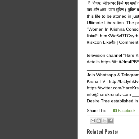
🔖 विषय: जीवनभर किये गए पापों का 
पाप और क्षमा: परम मुक्ति। मुक्
this life to be atoned in 
Ultimate Liberation. The p
"Women In Krishna Conscio
list=PLhtmKWc6vRTCsyrb2
#iskcon Like👍 | Comment
_______________________
television channel "Hare K
details https://ift.tt/dm4PB
_______________________
Join Whatsapp & Telegram g
Krsna TV : http://bit.ly/hk
https://twitter.com/Hare
info@harekrsnatv.com 
Desire Tree established i
Share This:
Facebook
Related Posts: