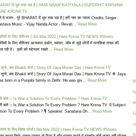
BHARAT में धूम मचा रहा है | HARI NAAM KA PYALA | SUPERHIT KRISHNA
ARE KRSNA TV
ने ये भजन , पूरे BHARAT में धूम मचा रहा है | हरी नाम का प्याला Credits Singer -
stava Music - Vijay Nanda Actor - ​Revati…
Read More
वसायियों के लिए सेमिनार | 3rd Mar 2022 | Hare Krsna TV NEWS #Shorts
ायियों के लिए सेमिनार आजकल उद्योग, व्यापार, जॉब से जुड़े लोगों में मानसिक तनाव की
 जा रही है। इसी को मद्देनज़र रखते …
Read More
 मत सुनो, बस Bhakti करो | Story Of Jaya Murari Das | Hare Krsna TV
ं मत सुनो, बस Bhakti करो | Story Of Jaya Murari Das | Hare Krsna TV 🔷 Jaya
s born in a Punjabi family in Delhi. He was giv…
Read More
M
A
 वाली बाते । Is War a Solution To Every Problem ? Hare Krsna TV
M
 वाली बाते । Is War a Solution To Every Problem ? Hare Krsna TV 🔖Subject:
ution To Every Problem ? 🎙️ Speaker: Sanatana Dh…
Read More
F
J
्थ लोगो के लिए विशेष कोर्स | 5th Mar 2022 | Hare Krsna TV NEWS #Shorts
D
 स्थान सिर्फ अतुल्य प्रचार से मिला है और प्रचार करने में इस्कॉन कोई कसर नहीं छोड़ता