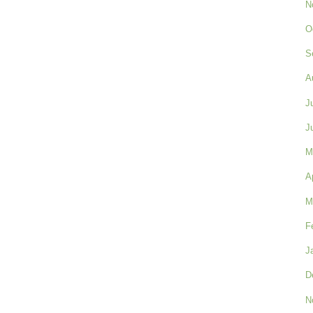
N
O
S
A
J
J
M
A
M
F
J
D
N