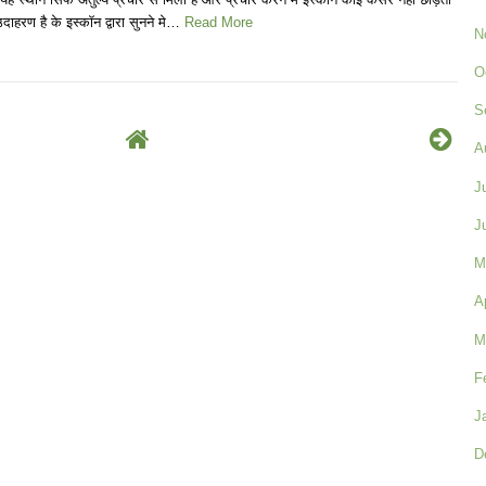
दाहरण है के इस्कॉन द्वारा सुनने मे…
Read More
N
O
S
A
J
J
M
A
M
F
J
D