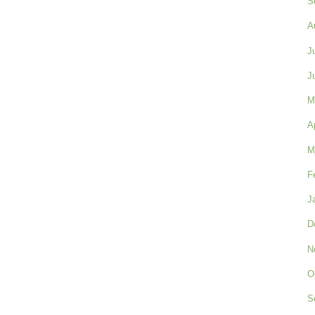
S
A
J
J
M
A
M
F
J
D
N
O
S