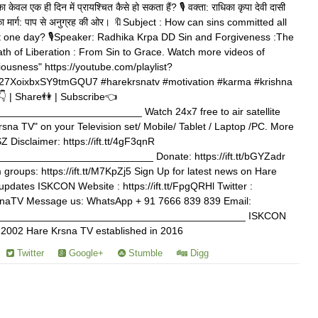
केवल एक ही दिन में प्रायश्चित कैसे हो सकता हैं? 🎙️ वक्ता: राधिका कृपा देवी दासी
ति का मार्ग: पाप से अनुग्रह की ओर। 🔖Subject : How can sins committed all
just one day? 🎙️Speaker: Radhika Krpa DD Sin and Forgiveness :The
ath of Liberation : From Sin to Grace. Watch more videos of
usness" https://youtube.com/playlist?
7XoixbxSY9tmGQU7 #harekrsnatv #motivation #karma #krishna
 | Share👫 | Subscribe👈
_______________________ Watch 24x7 free to air satellite
rsna TV" on your Television set/ Mobile/ Tablet / Laptop /PC. More
SZ Disclaimer: https://ift.tt/4gF3qnR
_________________________ Donate: https://ift.tt/bGYZadr
roups: https://ift.tt/M7KpZj5 Sign Up for latest news on Hare
tvupdates ISKCON Website : https://ift.tt/FpgQRHl Twitter :
KrsnaTV Message us: WhatsApp + 91 7666 839 839 Email:
______________________________________________ ISKCON
n 2002 Hare Krsna TV established in 2016
Twitter
Google+
Stumble
Digg