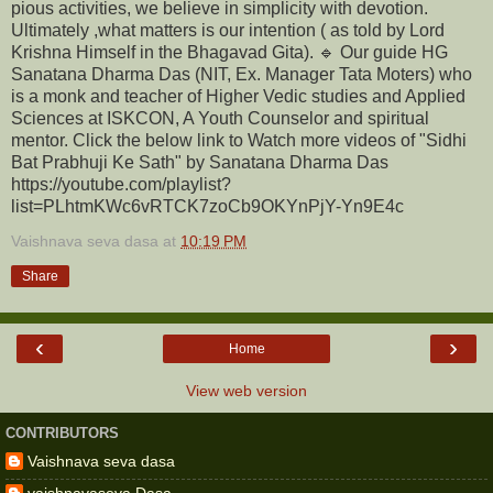
pious activities, we believe in simplicity with devotion.
Ultimately ,what matters is our intention ( as told by Lord
Krishna Himself in the Bhagavad Gita). 🔹 Our guide HG
Sanatana Dharma Das (NIT, Ex. Manager Tata Moters) who
is a monk and teacher of Higher Vedic studies and Applied
Sciences at ISKCON, A Youth Counselor and spiritual
mentor. Click the below link to Watch more videos of "Sidhi
Bat Prabhuji Ke Sath" by Sanatana Dharma Das
https://youtube.com/playlist?
list=PLhtmKWc6vRTCK7zoCb9OKYnPjY-Yn9E4c
Vaishnava seva dasa
at
10:19 PM
Share
‹
›
Home
View web version
CONTRIBUTORS
Vaishnava seva dasa
vaishnavaseva Dasa