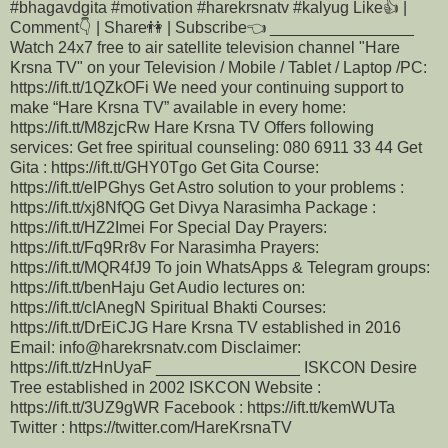
#bhagavdgita #motivation #harekrsnatv #kalyug Like👍 |
Comment👇 | Share👫 | Subscribe👈 ________________
Watch 24x7 free to air satellite television channel "Hare
Krsna TV" on your Television / Mobile / Tablet / Laptop /PC:
https://ift.tt/1QZkOFi We need your continuing support to
make “Hare Krsna TV” available in every home:
https://ift.tt/M8zjcRw Hare Krsna TV Offers following
services: Get free spiritual counseling: 080 6911 33 44 Get
Gita : https://ift.tt/GHY0Tgo Get Gita Course:
https://ift.tt/eIPGhys Get Astro solution to your problems :
https://ift.tt/xj8NfQG Get Divya Narasimha Package :
https://ift.tt/HZ2Imei For Special Day Prayers:
https://ift.tt/Fq9Rr8v For Narasimha Prayers:
https://ift.tt/MQR4fJ9 To join WhatsApps & Telegram groups:
https://ift.tt/benHaju Get Audio lectures on:
https://ift.tt/cIAnegN Spiritual Bhakti Courses:
https://ift.tt/DrEiCJG Hare Krsna TV established in 2016
Email: info@harekrsnatv.com Disclaimer:
https://ift.tt/zHnUyaF ________________ ISKCON Desire
Tree established in 2002 ISKCON Website :
https://ift.tt/3UZ9gWR Facebook : https://ift.tt/kemWUTa
Twitter : https://twitter.com/HareKrsnaTV